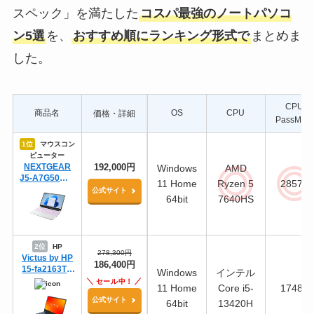
スペック」を満たした
コスパ最強のノートパソコ
ン5選
を、
おすすめ順にランキング形式で
まとめま
した。
CPU
商品名
OS
CPU
価格・詳細
PassMark
1位
マウスコン
ピューター
NEXTGEAR
192,000円
Windows
AMD
J5-A7G50WT-
11 Home
Ryzen 5
28577
A（ホワイト）
公式サイト
64bit
7640HS
2位
HP
278,300円
Victus by HP
186,400円
15-fa2163TX
Windows
インテル
スタンダード
セール中！
11 Home
Core i5-
17488
プラスモデル
公式サイト
G2
64bit
13420H