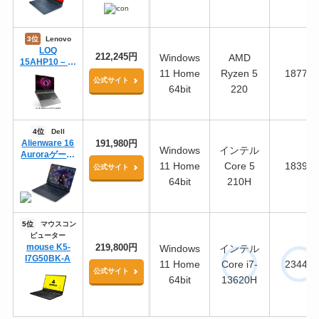
3位
Lenovo
LOQ
212,245円
Windows
AMD
15AHP10 – ル
11 Home
Ryzen 5
18778
ナグレー
公式サイト
64bit
220
4位
Dell
Alienware 16
191,980円
Windows
インテル
Auroraゲーミ
11 Home
Core 5
18393
ング ノートパ
公式サイト
ソコン
64bit
210H
5位
マウスコン
ピューター
mouse K5-
219,800円
Windows
インテル
I7G50BK-A
11 Home
Core i7-
23443
公式サイト
64bit
13620H