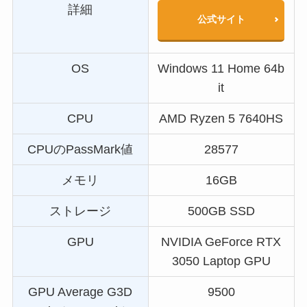
詳細
公式サイト
OS
Windows 11 Home 64b
it
CPU
AMD Ryzen 5 7640HS
CPUのPassMark値
28577
メモリ
16GB
ストレージ
500GB SSD
GPU
NVIDIA GeForce RTX
3050 Laptop GPU
GPU Average G3D
9500