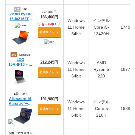
2位
HP
278,300円
Victus by HP
186,400円
15-fa2163TX
Windows
インテル
スタンダード
セール中！
11 Home
Core i5-
17488
プラスモデル
公式サイト
G2
64bit
13420H
3位
Lenovo
LOQ
212,245円
Windows
AMD
15AHP10 – ル
11 Home
Ryzen 5
18778
ナグレー
公式サイト
64bit
220
4位
Dell
Alienware 16
191,980円
Windows
インテル
Auroraゲーミ
11 Home
Core 5
18393
ング ノートパ
公式サイト
ソコン
64bit
210H
5位
マウスコン