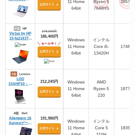
11 Home
Ryzen 5
28577
A（ホワイト）
公式サイト
64bit
7640HS
2位
HP
278,300円
Victus by HP
186,400円
15-fa2163TX
Windows
インテル
スタンダード
セール中！
11 Home
Core i5-
17488
プラスモデル
公式サイト
G2
64bit
13420H
3位
Lenovo
LOQ
212,245円
Windows
AMD
15AHP10 – ル
11 Home
Ryzen 5
18778
ナグレー
公式サイト
64bit
220
4位
Dell
Alienware 16
191,980円
Windows
インテル
Auroraゲーミ
11 Home
Core 5
18393
ング ノートパ
公式サイト
ソコン
64bit
210H