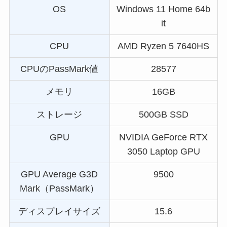
OS
Windows 11 Home 64b
it
CPU
AMD Ryzen 5 7640HS
CPUのPassMark値
28577
メモリ
16GB
ストレージ
500GB SSD
GPU
NVIDIA GeForce RTX
3050 Laptop GPU
GPU Average G3D
9500
Mark（PassMark）
ディスプレイサイズ
15.6