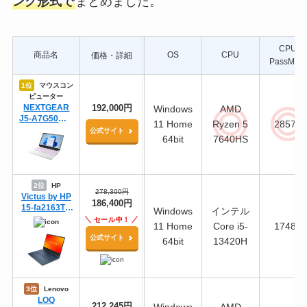
ング形式で
まとめました。
CPU
商品名
OS
CPU
価格・詳細
PassMark
1位
マウスコン
ピューター
NEXTGEAR
192,000円
Windows
AMD
J5-A7G50WT-
11 Home
Ryzen 5
28577
A（ホワイト）
公式サイト
64bit
7640HS
2位
HP
278,300円
Victus by HP
186,400円
15-fa2163TX
Windows
インテル
スタンダード
セール中！
11 Home
Core i5-
17488
プラスモデル
公式サイト
G2
64bit
13420H
3位
Lenovo
LOQ
212,245円