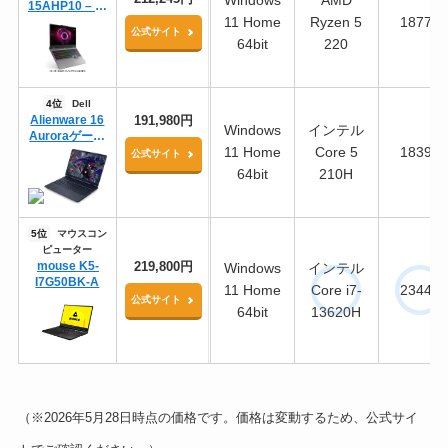
Windows
AMD
15AHP10 – ル
11 Home
Ryzen 5
18778
ナグレー
公式サイト
64bit
220
4位
Dell
Alienware 16
191,980円
Windows
インテル
Auroraゲーミ
11 Home
Core 5
18393
ング ノートパ
公式サイト
ソコン
64bit
210H
5位
マウスコン
ピューター
mouse K5-
219,800円
Windows
インテル
I7G50BK-A
11 Home
Core i7-
23443
公式サイト
64bit
13620H
（※2026年5月28日時点の価格です。価格は変動するため、公式サイ