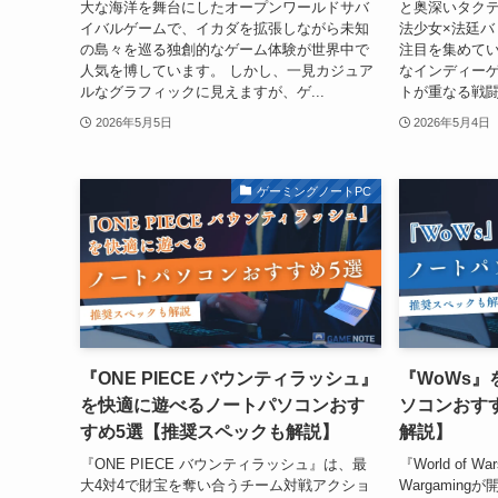
大な海洋を舞台にしたオープンワールドサバ
と奥深いタク
イバルゲームで、イカダを拡張しながら未知
法少女×法廷バ
の島々を巡る独創的なゲーム体験が世界中で
注目を集めてい
人気を博しています。 しかし、一見カジュア
なインディー
ルなグラフィックに見えますが、ゲ...
トが重なる戦闘
2026年5月5日
2026年5月4日
ゲーミングノートPC
『ONE PIECE バウンティラッシュ』
『WoWs
を快適に遊べるノートパソコンおす
ソコンおす
すめ5選【推奨スペックも解説】
解説】
『ONE PIECE バウンティラッシュ』は、最
『World of 
大4対4で財宝を奪い合うチーム対戦アクショ
Wargamin