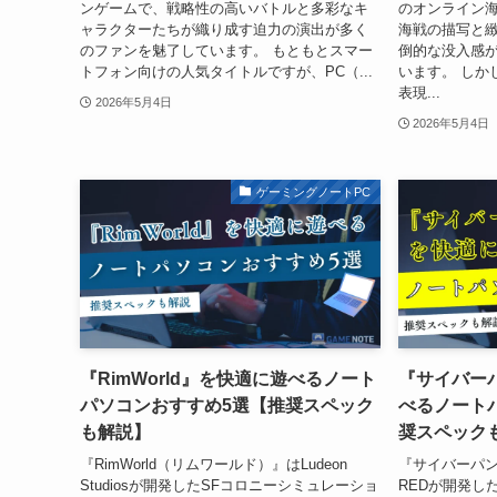
ンゲームで、戦略性の高いバトルと多彩なキ
のオンライン
ャラクターたちが織り成す迫力の演出が多く
海戦の描写と
のファンを魅了しています。 もともとスマー
倒的な没入感
トフォン向けの人気タイトルですが、PC（...
います。 しか
表現...
2026年5月4日
2026年5月4日
ゲーミングノートPC
『RimWorld』を快適に遊べるノート
『サイバーパ
パソコンおすすめ5選【推奨スペック
べるノート
も解説】
奨スペック
『RimWorld（リムワールド）』はLudeon
『サイバーパンク
Studiosが開発したSFコロニーシミュレーショ
REDが開発し