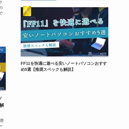
ク
の
で
PC
FF11を快適に遊べる安いノートパソコンおすす
め5選【推奨スペックも解説】
ソ
解
、歴
ー