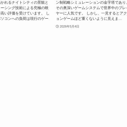
描かれるナイトシティの景観と
ン制戦略シミュレーションの金字塔であり
レーシング技術による究極の映
その奥深いゲームシステムで世界中のプレ
高い評価を受けています。 し
ヤーに人気です。 しかし、一見するとア
パソコンへの負荷は現行のゲー
ョンゲームほど重くないように見えま...
2026年5月4日