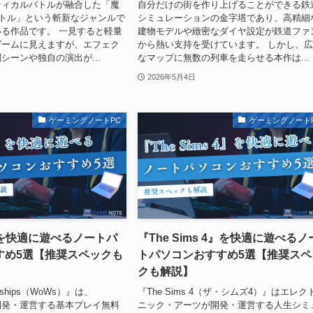
ティカルバトルが融合した「魔
自分だけの街を作り上げることができる鉄
トル」という斬新なジャンルで
シミュレーションの金字塔であり、高精細
る作品です。 一見すると軽量
建物モデルや緻密なダイヤ設定が鉄道ファ
ゲームに見えますが、エフェク
から熱い支持を受けています。 しかし、
シーンや独自の演出が...
なマップに無数の列車を走らせる本作は...
2026年5月4日
ゲーミングノートPC
ゲーミングノート
』を快適に遊べるノートパ
『The Sims 4』を快適に遊べるノ
すめ5選【推奨スペックも
トパソコンおすすめ5選【推奨スペ
クも解説】
Warships（WoWs）』は、
『The Sims 4（ザ・シムズ4）』はエレク
gが開発・運営する基本プレイ無料
ニック・アーツが開発・運営する人生シミ