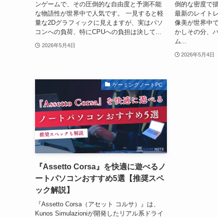
ンゲームで、その圧倒的な自由度と予測不能
倒的な密度で
な物語性が世界中で人気です。 一見すると軽
最新のレイト
量な2Dグラフィックに見えますが、実はパソ
像美が世界中で
コンへの負荷、特にCPUへの負担は決して...
かしその分、
ム...
2026年5月4日
2026年5月4日
ゲーミングノートPC
『Assetto Corsa』を快適に遊べるノ
ートパソコンおすすめ5選【推奨スペ
ック解説】
『Assetto Corsa（アセット コルサ）』は、
Kunos Simulazioniが開発したリアル系ドライ