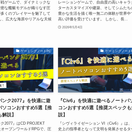
海戦ゲームで、ダイナミックな
レーションゲームで、自由度の高いキャラ
緻密な艦艇モデルが織りなす圧
ターカスタマイズや建築、そしてシムたち
が多くのプレイヤーを魅了して
豊かな生活を描く唯一無二の体験が世界中
し、広大な海原やリアルな天候
高い評価を受けています。 しかし、長...
2026年5月4日
ゲーミングノートPC
ゲーミングノート
ンク2077』を快適に遊
『Civ6』を快適に遊べるノートパ
パソコンおすすめ5選【推
コンおすすめ5選【推奨スペックも
も解説】
説】
2077』はCD PROJEKT
『シヴィライゼーション VI（Civ6）』は
たオープンワールドRPGで、圧
史上の指導者となって文明を発展させるタ